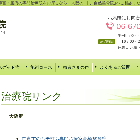
障害・腰痛の専門治療院をお探しなら、大阪の｢中井自然整骨院｣へご相談く
お気軽にお問
院
06-67
14
平日9：00～
16：00～2
施術時間
休業日 水曜
スグッド病
施術コース
患者さまの声
よくあるご質問
治療院リンク
大阪府
門真市のムチ打ち専門治療室高橋整骨院