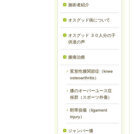
施術者紹介
オスグッド病について
オスグッド ３０人分の子
供達の声
膝痛治療
変形性膝関節症（knee
osteoarthritis）
膝のオーバーユース症
候群（スポーツ外傷）
靭帯損傷（ligament
injury）
ジャンパー膝