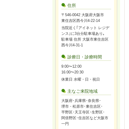
住所
〒546-0042 大阪府大阪市
東住吉区西今川4-22-14
当院近く｢アイネット レジデ
ンス｣に3台分駐車場あり｡
駐車場 住所 大阪市東住吉区
西今川4-31-1
診療日・診療時間
9:00〜12:00
16:00〜20:30
休業日 水曜・日・祝日
主なご来院地域
大阪府･兵庫県･奈良県･
堺市・松原市･東住吉区･
平野区･天王寺区･生野区･
阿倍野区･住吉区など大阪市
一円