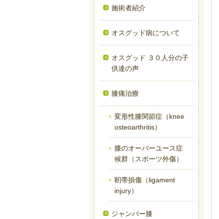
施術者紹介
オスグッド病について
オスグッド ３０人分の子
供達の声
膝痛治療
変形性膝関節症（knee
osteoarthritis）
膝のオーバーユース症
候群（スポーツ外傷）
靭帯損傷（ligament
injury）
ジャンパー膝