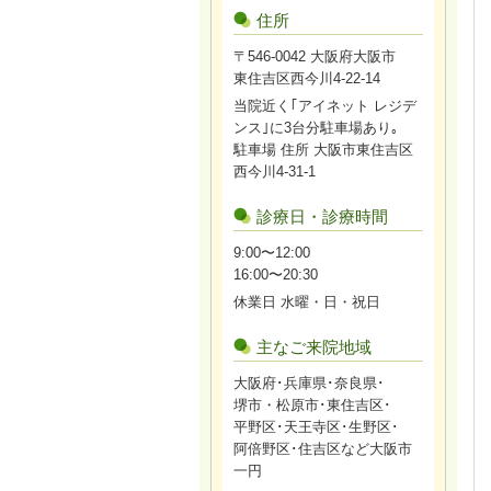
住所
〒546-0042 大阪府大阪市
東住吉区西今川4-22-14
当院近く｢アイネット レジデ
ンス｣に3台分駐車場あり｡
駐車場 住所 大阪市東住吉区
西今川4-31-1
診療日・診療時間
9:00〜12:00
16:00〜20:30
休業日 水曜・日・祝日
主なご来院地域
大阪府･兵庫県･奈良県･
堺市・松原市･東住吉区･
平野区･天王寺区･生野区･
阿倍野区･住吉区など大阪市
一円