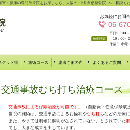
障害・腰痛の専門治療院をお探しなら、大阪の｢中井自然整骨院｣へご相談く
お気軽にお問
院
06-67
14
平日9：00～
16：00～2
施術時間
休業日 水曜
スグッド病
施術コース
患者さまの声
よくあるご質問
交通事故むち打ち治療コース
交通事故による保険治療が可能です。
（自賠責・任意保険取
当院の施術は、交通事故によるお怪我や
むち打ち
などの治療
また、今までは明確に解明がなされていない、とされていた
ても、大きな成果を出しています。