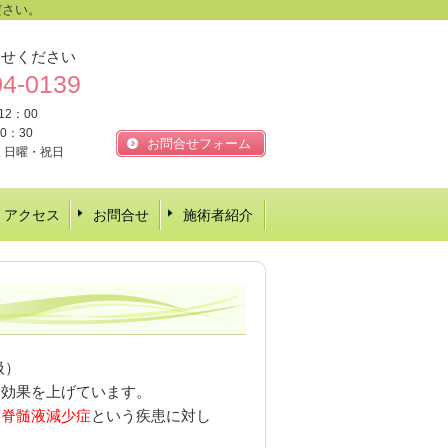
ださい。
合せください
04-0139
12：00
0：30
お問合せフォーム
・日曜・祝日
アクセス
お問合せ
施術者紹介
扱）
に効果を上げています。
脳脊髄液減少症
という疾患に対し